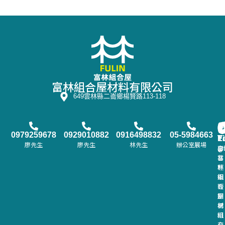
富林組合屋材料有限公司
649雲林縣二崙鄉楊賢路113-118
0979259678
0929010882
0916498832
05-5984663
F
L
Y
T
廖先生
廖先生
林先生
辦公室展場
富
@
@
@f
林
富
輕
林
鋼
組
輕
合
鋼
屋
構
材
組
料
合
有