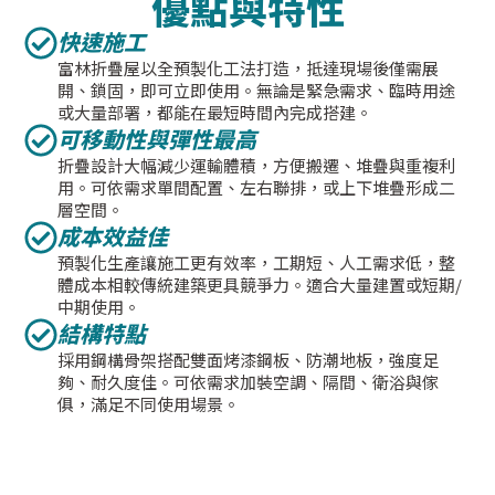
優點與特性
快速施工
富林折疊屋以全預製化工法打造，抵達現場後僅需展
開、鎖固，即可立即使用。無論是緊急需求、臨時用途
或大量部署，都能在最短時間內完成搭建。
可移動性與彈性最高
折疊設計大幅減少運輸體積，方便搬遷、堆疊與重複利
用。可依需求單間配置、左右聯排，或上下堆疊形成二
層空間。
成本效益佳
預製化生產讓施工更有效率，工期短、人工需求低，整
體成本相較傳統建築更具競爭力。適合大量建置或短期/
中期使用。
結構特點
採用鋼構骨架搭配雙面烤漆鋼板、防潮地板，強度足
夠、耐久度佳。可依需求加裝空調、隔間、衛浴與傢
俱，滿足不同使用場景。