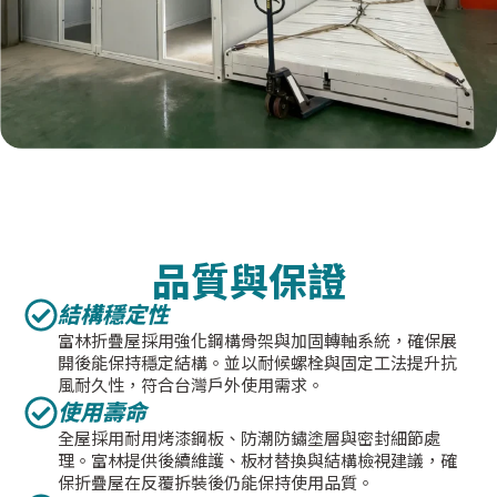
品質與保證
結構穩定性
富林折疊屋採用強化鋼構骨架與加固轉軸系統，確保展
開後能保持穩定結構。並以耐候螺栓與固定工法提升抗
風耐久性，符合台灣戶外使用需求。
使用壽命
全屋採用耐用烤漆鋼板、防潮防鏽塗層與密封細節處
理。富林提供後續維護、板材替換與結構檢視建議，確
保折疊屋在反覆拆裝後仍能保持使用品質。